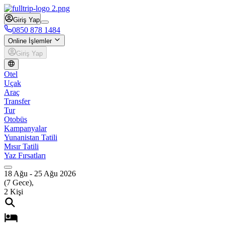
Giriş Yap
0850 878 1484
Online İşlemler
Giriş Yap
Otel
Uçak
Araç
Transfer
Tur
Otobüs
Kampanyalar
Yunanistan Tatili
Mısır Tatili
Yaz Fırsatları
18 Ağu
-
25 Ağu 2026
(
7
Gece),
2
Kişi