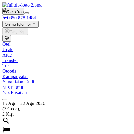
Giriş Yap
0850 878 1484
Online İşlemler
Giriş Yap
Otel
Uçak
Araç
Transfer
Tur
Otobüs
Kampanyalar
Yunanistan Tatili
Mısır Tatili
Yaz Fırsatları
15 Ağu
-
22 Ağu 2026
(
7
Gece),
2
Kişi