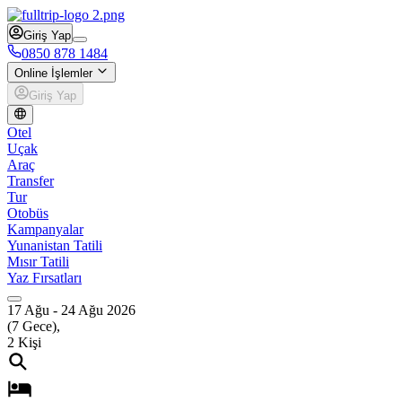
Giriş Yap
0850 878 1484
Online İşlemler
Giriş Yap
Otel
Uçak
Araç
Transfer
Tur
Otobüs
Kampanyalar
Yunanistan Tatili
Mısır Tatili
Yaz Fırsatları
17 Ağu
-
24 Ağu 2026
(
7
Gece),
2
Kişi