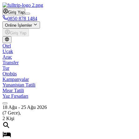
Giriş Yap
0850 878 1484
Online İşlemler
Giriş Yap
Otel
Uçak
Araç
Transfer
Tur
Otobüs
Kampanyalar
Yunanistan Tatili
Mısır Tatili
Yaz Fırsatları
18 Ağu
-
25 Ağu 2026
(
7
Gece),
2
Kişi